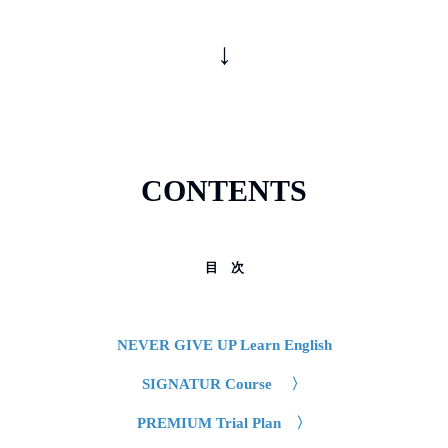
↓
CONTENTS
目 次
NEVER GIVE UP Learn English
SIGNATUR Course 〉
PREMIUM Trial Plan 〉