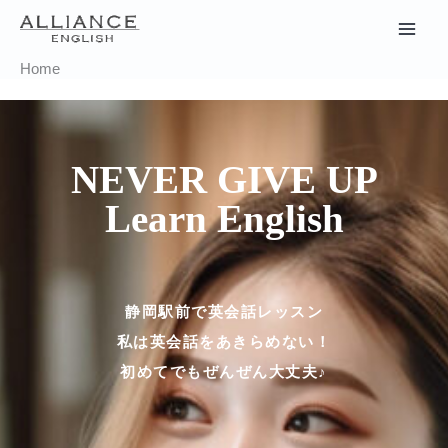
内
容
を
Home
ス
キ
ッ
NEVER GIVE UP
プ
Learn English
静岡駅前で英会話レッスン
私は英会話をあきらめない！
初めてでもぜんぜん大丈夫♪