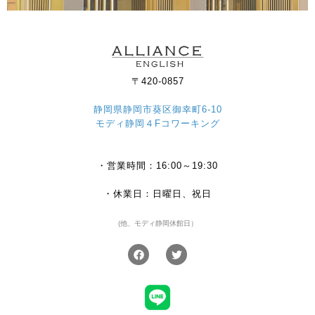
〒420-0857
静岡県静岡市葵区御幸町6-10
モディ静岡４Fコワーキング
・営業時間：16:00～19:30
・休業日：日曜日、祝日
(他、モディ静岡休館日）
F
T
a
w
c
i
e
t
b
t
o
e
o
r